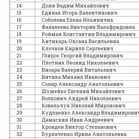
14
Дони Вадим Михайлович
15
Единак Игорь Валентинович
16
Соболева Елена Ильинична
17
Фалалеева Виктория Вальфридовна
18
Ройман Константин Владимирович
19
Китикарь Оксана Васильевна
20
Клочков Кирилл Сергеевич
21
Глицос Георгий Владимирович
22
Плотник Леонид Николаевич
23
Виоара Валерий Витальевич
24
Витика Михаил Иванович
25
Соляр Александр Анатольевич
26
Шумейко Евгений Михайлович
27
Волкович Андрей Николаевич
28
Ковальчук Николай Миронович
29
Кудлаенко Александр Владимирови
30
Дамаскин Иван Андреевич
31
Крондев Виктор Степанович
32
Бурлаченко Ирина Анатольевна