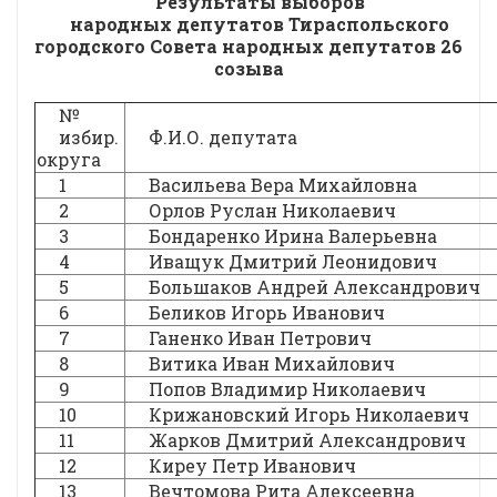
Результаты выборов
народных депутатов Тираспольского
городского Совета народных депутатов 26
созыва
№
избир.
Ф.И.О. депутата
округа
1
Васильева Вера Михайловна
2
Орлов Руслан Николаевич
3
Бондаренко Ирина Валерьевна
4
Иващук Дмитрий Леонидович
5
Большаков Андрей Александрович
6
Беликов Игорь Иванович
7
Ганенко Иван Петрович
8
Витика Иван Михайлович
9
Попов Владимир Николаевич
10
Крижановский Игорь Николаевич
11
Жарков Дмитрий Александрович
12
Киреу Петр Иванович
13
Вечтомова Рита Алексеевна