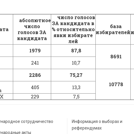
число голосов
абсолютное
ЗА кандидата в
число
база
ата
% относительно
голосов ЗА
избирателей
и
явки избирате
кандидата
лей
1979
87,8
8691
241
10,7
2286
75,27
10778
405
13,3
а
ЕХ
229
7,5
народное сотрудничество
Информация о выборах и
референдумах
народные акты