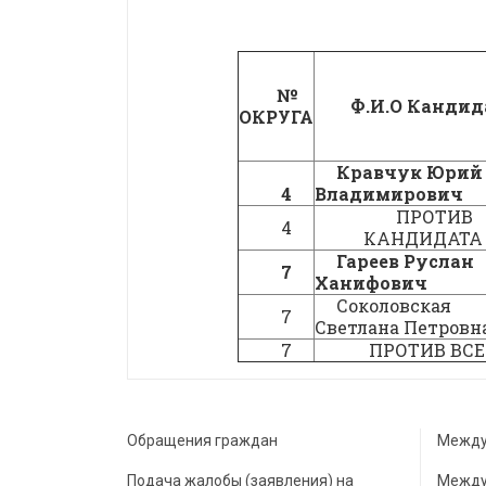
№
Ф.И.О Кандид
ОКРУГА
Кравчук Юрий
4
Владимирович
ПРОТИВ
4
КАНДИДАТА
Гареев Руслан
7
Ханифович
Соколовская
7
Светлана Петровн
7
ПРОТИВ ВС
Обращения граждан
Между
Подача жалобы (заявления) на
Между