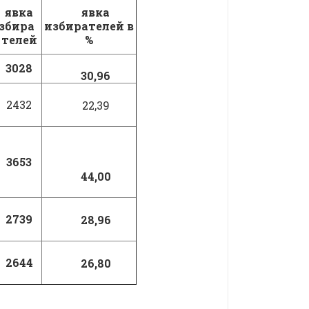
явка
явка
збира
избирателей в
телей
%
3028
30,96
2432
22,39
3653
44,00
2739
28,96
2644
26,80