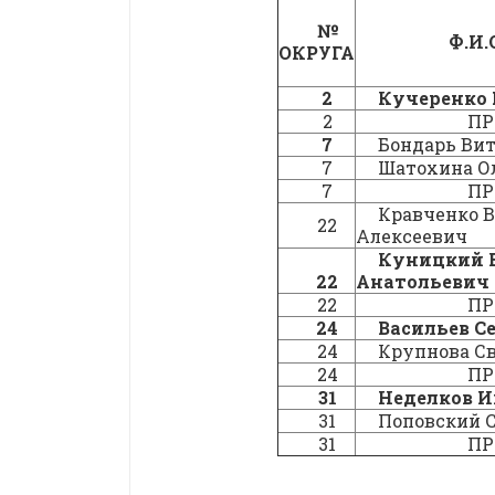
№
Ф.И.
ОКРУГА
2
Кучеренко
2
ПР
7
Бондарь Ви
7
Шатохина О
7
ПР
Кравченко 
22
Алексеевич
Куницкий 
22
Анатольевич
22
ПР
24
Васильев С
24
Крупнова С
24
ПР
31
Неделков И
31
Поповский С
31
ПР