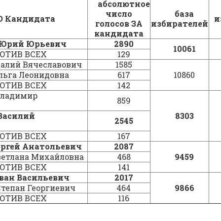
абсолютное
число
база
О Кандидата
и
голосов ЗА
избирателей
кандидата
 Юрий Юрьевич
2890
10061
ОТИВ ВСЕХ
129
талий Вячеславович
1585
льга Леонидовна
617
10860
ОТИВ ВСЕХ
142
Владимир
859
Василий
8303
2545
ОТИВ ВСЕХ
167
ергей Анатольевич
2087
ветлана Михайловна
468
9459
ОТИВ ВСЕХ
141
ван Васильевич
2017
тепан Георгиевич
464
9866
ОТИВ ВСЕХ
116