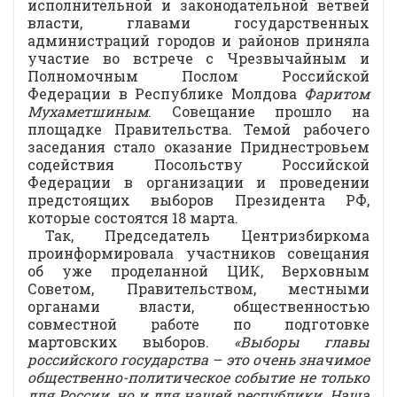
исполнительной и законодательной ветвей
власти, главами государственных
администраций городов и районов приняла
участие во встрече с Чрезвычайным и
Полномочным Послом Российской
Федерации в Республике Молдова
Фаритом
Мухаметшиным
. Совещание прошло на
площадке Правительства. Темой рабочего
заседания стало оказание Приднестровьем
содействия Посольству Российской
Федерации в организации и проведении
предстоящих выборов Президента РФ,
которые состоятся 18 марта.
Так, Председатель Центризбиркома
проинформировала участников совещания
об уже проделанной ЦИК, Верховным
Советом, Правительством, местными
органами власти, общественностью
совместной работе по подготовке
мартовских выборов.
«Выборы главы
российского государства – это очень значимое
общественно-политическое событие не только
для России, но и для нашей республики. Наша