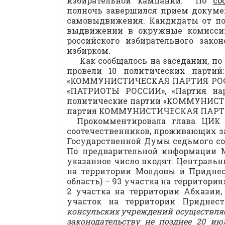
избирательной кампании. По
со
полночь завершился прием докуме
самовыдвижения. Кандидаты от по
выдвижении в окружные комиссии,
российского избирательного зак
избирком.
Как сообщалось на заседании, п
провели 10 политических партий
«КОММУНИСТИЧЕСКАЯ ПАРТИЯ РОССИ
«ПАТРИОТЫ РОССИИ», «Партия нар
политические партии «КОММУНИС
партия КОММУНИСТИЧЕСКАЯ ПАРТИ
Прокомментировала глава ЦИК 
соотечественников, проживающих з
Государственной Думы седьмого соз
По предварительной информации МИ
указанное число входят: Центральн
на территории Молдовы и Приднес
область) – 93 участка на территори
2 участка на территории Абхазии,
участок на территории Придне
консульских учреждений осуществляе
законодательству не позднее 20 ию