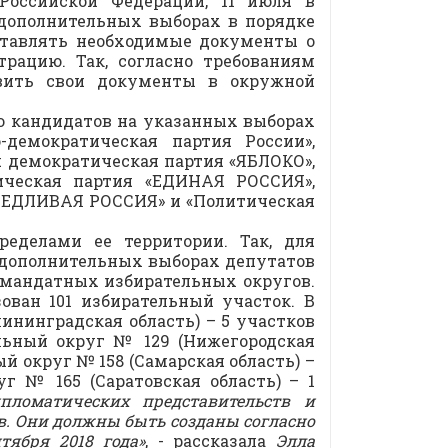
Российской Федерации, 11 июля в
дополнительных выборах в порядке
ставлять необходимые документы о
рацию. Так, согласно требованиям
авить свои документы в окружной
ю кандидатов на указанных выборах
демократическая партия России»,
емократическая партия «ЯБЛОКО»,
ическая партия «ЕДИНАЯ РОССИЯ»,
ДЛИВАЯ РОССИЯ» и «Политическая
еделами ее территории. Так, для
 дополнительных выборах депутатов
номандатных избирательных округов.
ован 101 избирательный участок. В
ининградская область) – 5 участков
льный округ № 129 (Нижегородская
й округ № 158 (Самарская область) –
г № 165 (Саратовская область) – 1
пломатических представительств и
в. Они должны быть созданы согласно
тября 2018 года»
, - рассказала
Элла