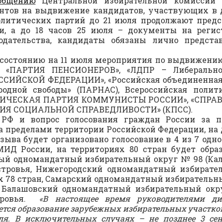
общению
Центральной избирательной комиссии 
нтов на выдвижение кандидатов, участвующих в 
литических партий до 21 июля продолжают пред
 а до 18 часов 25 июля – документы на регист
онодательства, кандидаты обязаны лично предст
о состоянию на 11 июля мероприятия по выдвижени
: «ПАРТИЯ ПЕНСИОНЕРОВ», «ЛДПР – Либерально-
ЙСКОЙ ФЕДЕРАЦИИ», «Российская объединенная д
одной свободы» (ПАРНАС), Всероссийская полит
ТИЧЕСКАЯ ПАРТИЯ КОММУНИСТЫ РОССИИ», «СПРАВЕ
Я СОЦИАЛЬНОЙ СПРАВЕДЛИВОСТИ» (КПСС).
РФ и вопрос голосования граждан России за пр
а пределами территории Российской Федерации, на
ыва будет организовано голосование в 4 из 7 од
Д России, на территориях 80 стран будет образ
ый одномандатный избирательный округ № 98 (Кал
тровья, Нижегородский одномандатный избирате
ях 78 стран, Самарский одномандатный избирательны
 Балашовский одномандатный избирательный окру
стровья.
«В настоящее время руководителями ди
тся образование зарубежных избирательных участко
ля. В исключительных случаях – не позднее 3 сен