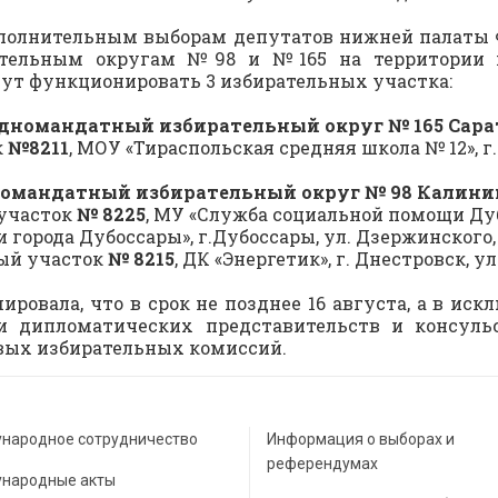
дополнительным выборам депутатов нижней палаты 
ательным округам №98 и №165 на территории 
удут функционировать 3 избирательных участка:
дномандатный избирательный округ № 165 Сарат
к
№8211
, МОУ «Тираспольская средняя школа № 12», г. 
омандатный избирательный округ № 98 Калинин
участок
№ 8225
, МУ «Служба социальной помощи Ду
и города Дубоссары», г.Дубоссары, ул. Дзержинского, 
ый участок
№ 8215
, ДК «Энергетик», г. Днестровск, ул
ровала, что в срок не позднее 16 августа, а в иск
ми дипломатических представительств и консул
вых избирательных комиссий.
народное сотрудничество
Информация о выборах и
референдумах
народные акты