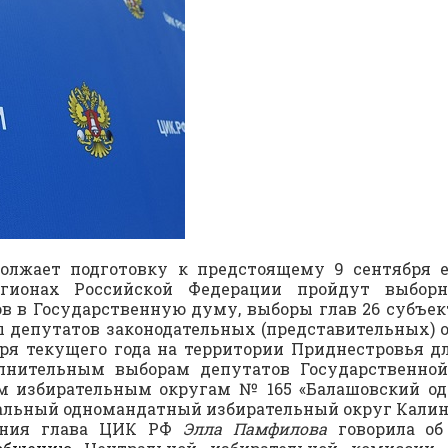
олжает подготовку к предстоящему 9 сентября 
гионах Российской Федерации пройдут выборн
 в Государственную думу, выборы глав 26 субъек
ы депутатов законодательных (представительных) о
ря текущего года на территории Приднестровья д
полнительным выборам депутатов Государственно
м избирательным округам № 165 «Балашовский о
ральный одномандатный избирательный округ Калин
дания глава ЦИК РФ
Элла Памфилова
говорила об