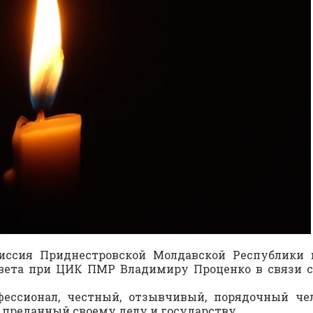
иссия Приднестровской Молдавской Республики 
вета при ЦИК ПМР Владимиру Проценко в связи с
ессионал, честный, отзывчивый, порядочный чел
 преданный своему делу и государству.