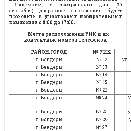
Напомним, с завтрашнего дня (30
сентября) досрочное голосование будет
проходить
в участковых избирательных
комиссиях
с 8:00 до 17:00.
Места расположения УИК и их
контактные номера телефонов:
РАЙОН,ГОРОД
№ УИК
г. Бендеры
№ 12
ул.
г. Бендеры
№ 13
г. Бендеры
№ 14
г. Бендеры
№ 15
г. Бендеры
№ 22
г. Бендеры
№ 24
М
г. Бендеры
№ 25
у
г. Бендеры
№ 26
г. Бендеры
№ 27