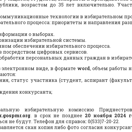
блики, возрастом до 35 лет включительно. Учас
оммуникационные технологии в избирательном про
тельного процесса: приоритеты и направления раз
нформации о выборах.
рнизации избирательной системы.
ном обеспечении избирательного процесса.
в посредством цифровых сервисов.
обработки персональных данных граждан в избират
 электронном виде, в формате
word
, объем работы 
аются:
ия, статус участника (студент, аспирант (факульте
ождения конкурсанта;
альную избирательную комиссию Приднестров
k.gospmr.org
. в срок не позднее
20 ноября 2024 г
я не будут. Телефон для справок: 0(533)7-20-22.
равляется скан копия либо фото согласия конкурсан