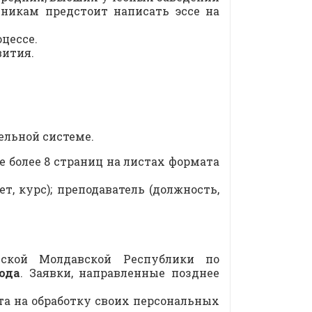
тникам предстоит написать эссе на
цессе.
вития.
ельной системе.
не более 8 страниц на листах формата
т, курс); преподаватель (должность,
ской Молдавской Республики по
ода
. Заявки, направленные позднее
та на обработку своих персональных