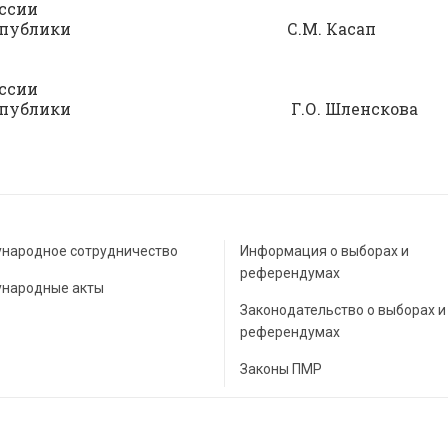
ссии
вской Республики С.М. Касап
ссии
вской Республики Г.О. Шленскова
народное сотрудничество
Информация о выборах и
референдумах
народные акты
Законодательство о выборах и
референдумах
Законы ПМР