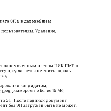
иката ЭП и в дальнейшем
 пользователям. Удаление,
у уполномоченным членом ЦИК ПМР в
ату предлагается сменить пароль.
та»;
тирования кандидатом;
jpeg, размером не более 15 Мб;
нта ЭП. После подписи документ
ент без ЭП загружен быть не может.