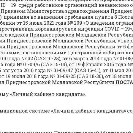
D – 19 среди работников организаций независимо 
 Приказом Министерства здравоохранения Приднес
-44), принимая во внимания требования пункта 8 Пос
лики от 15 июня 2021 года № 209 «О введении огр
пространения коронавирусной инфекции COVID – 19»
ного кодекса Приднестровской Молдавской Республи
ии Приднестровской Молдавской Республики, утве
 Приднестровской Молдавской Республики от 5 феврал
енными постановлениями Центральной избиратель
 года № 32 (САЗ 10-28), от 6 марта 2014 года № 01-08/1
2015 года № 01-09/6 (САЗ 15-14), от 19 февраля 2016 года
5 августа 2016 года № 01-09/47 (САЗ 16-41), от 11 мая 201
от 19 июля 2018 года № 01-09/25 (САЗ 18-30), от 18 июня 
ия Приднестровской Молдавской Республики
ПОСТ
му «Личный кабинет кандидата».
мационной системе «Личный кабинет кандидата» с