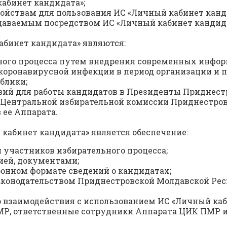
кабинет кандидата»;
ройствам для пользования ИС «Личный кабинет канд
едаваемым посредством ИС «Личный кабинет кандид
абинет кандидата» являются:
ьного процесса путем внедрения современных инфо
коронавирусной инфекции в период организации и 
блики;
овий для работы кандидатов в Президенты Приднес
нов Центральной избирательной комиссии Приднестро
 ее Аппарата.
кабинет кандидата» является обеспечение:
 участников избирательного процесса;
ией, документами;
ронном формате сведений о кандидатах;
 законодательством Приднестровской Молдавской Ре
взаимодействия с использованием ИС «Личный каб
, ответственные сотрудники Аппарата ЦИК ПМР и к