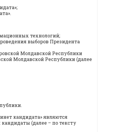
идата»;
ата».
рмационных технологий;
проведения выборов Президента
тровской Молдавской Республики
вской Молдавской Республики (далее
спублики.
инет кандидата» являются
андидаты (далее – по тексту