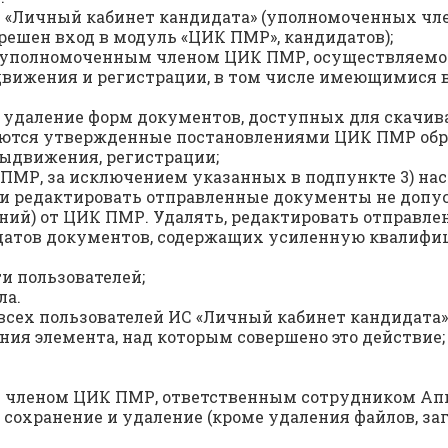
ИС «Личный кабинет кандидата» (уполномоченных ч
ешен вход в модуль «ЦИК ПМР», кандидатов);
а уполномоченным членом ЦИК ПМР, осуществляемое
вижения и регистрации, в том числе имеющимися 
а, удаление форм документов, доступных для скачив
ются утвержденные постановлениями ЦИК ПМР обра
ыдвижения, регистрации;
ПМР, за исключением указанных в подпункте 3) на
и редактировать отправленные документы не допус
ний) от ЦИК ПМР. Удалять, редактировать отправле
идатов документов, содержащих усиленную квалиф
и пользователей;
ла.
сех пользователей ИС «Личный кабинет кандидата», 
ания элемента, над которым совершено это действие;
 членом ЦИК ПМР, ответственным сотрудником Ап
е, сохранение и удаление (кроме удаления файлов, 