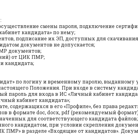
:
а осуществление смены пароля, подключение сертиф
кабинет кандидата» по нему;
ентов, подписание их ЭП, доступных для скачивания
идатом документов не допускается;
ПМР документов;
ний) от ЦИК ПМР;
и кандидата;
ндидат» по логину и временному паролю, выданном
настоящего Положения. При входе в систему кандид
ый пароль для входа в ИС «Личный кабинет кандида
ичный кабинет кандидата»;
ате, содержащихся в его «Профиле», без права редак
 в формате doc, docx, pdf (рекомендуемый формат), 
значенных для соответствующего кандидата файлов;
енного кандидатом, при условии скрепления докуме
К ПМР» в разделе «Входящие от кандидатов». Докум