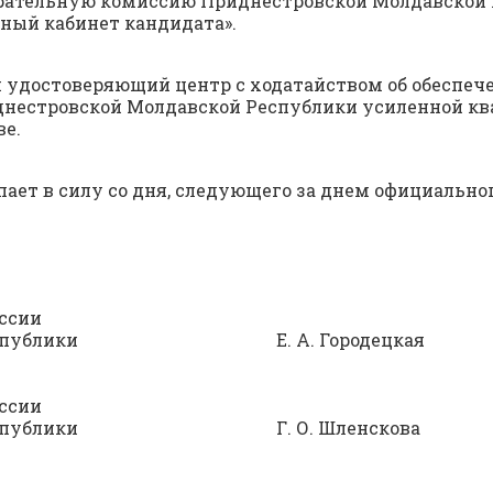
рательную комиссию Приднестровской Молдавской 
ый кабинет кандидата».
 удостоверяющий центр с ходатайством об обесп
нестровской Молдавской Республики усиленной к
ве.
ает в силу со дня, следующего за днем официально
ссии
кой Республики Е. А. Городецкая
ссии
кой Республики Г. О. Шленскова