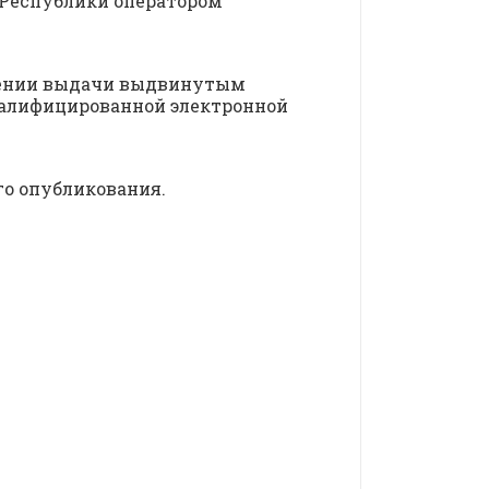
Республики оператором
ечении выдачи выдвинутым
валифицированной электронной
го опубликования.