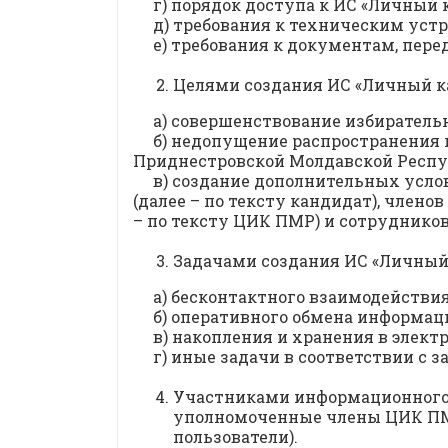
г) порядок доступа к ИС «Личный 
д) требования к техническим уст
е) требования к документам, пер
Целями создания ИС «Личный к
а) совершенствование избирател
б) недопущение распространения 
Приднестровской Молдавской Респу
в) создание дополнительных усл
(далее – по тексту кандидат), чле
– по тексту ЦИК ПМР) и сотрудников
Задачами создания ИС «Личный 
а) бесконтактного взаимодействия
б) оперативного обмена информац
в) накопления и хранения в элект
г) иные задачи в соответствии с
Участниками информационного 
уполномоченные члены ЦИК ПМР
пользователи).