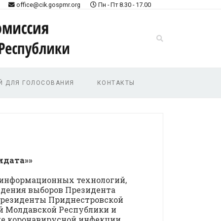
office@cik.gospmr.org
Пн - Пт 8.30 - 17.00
Й ДЛЯ ГОЛОСОВАНИЯ
КОНТАКТЫ
01-08/43
идата»»
 информационных технологий,
едения выборов Президента
 Президенты Приднестровской
й Молдавской Республики и
ке коронавирусной инфекции,